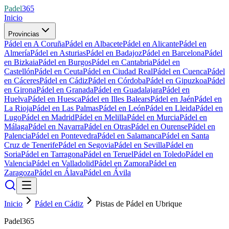
Padel
365
Inicio
Provincias
Pádel en A Coruña
Pádel en Albacete
Pádel en Alicante
Pádel en
Almería
Pádel en Asturias
Pádel en Badajoz
Pádel en Barcelona
Pádel
en Bizkaia
Pádel en Burgos
Pádel en Cantabria
Pádel en
Castellón
Pádel en Ceuta
Pádel en Ciudad Real
Pádel en Cuenca
Pádel
en Cáceres
Pádel en Cádiz
Pádel en Córdoba
Pádel en Gipuzkoa
Pádel
en Girona
Pádel en Granada
Pádel en Guadalajara
Pádel en
Huelva
Pádel en Huesca
Pádel en Illes Balears
Pádel en Jaén
Pádel en
La Rioja
Pádel en Las Palmas
Pádel en León
Pádel en Lleida
Pádel en
Lugo
Pádel en Madrid
Pádel en Melilla
Pádel en Murcia
Pádel en
Málaga
Pádel en Navarra
Pádel en Otras
Pádel en Ourense
Pádel en
Palencia
Pádel en Pontevedra
Pádel en Salamanca
Pádel en Santa
Cruz de Tenerife
Pádel en Segovia
Pádel en Sevilla
Pádel en
Soria
Pádel en Tarragona
Pádel en Teruel
Pádel en Toledo
Pádel en
Valencia
Pádel en Valladolid
Pádel en Zamora
Pádel en
Zaragoza
Pádel en Álava
Pádel en Ávila
Inicio
Pádel en Cádiz
Pistas de Pádel en Ubrique
Padel365