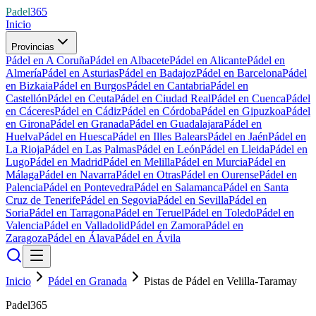
Padel
365
Inicio
Provincias
Pádel en A Coruña
Pádel en Albacete
Pádel en Alicante
Pádel en
Almería
Pádel en Asturias
Pádel en Badajoz
Pádel en Barcelona
Pádel
en Bizkaia
Pádel en Burgos
Pádel en Cantabria
Pádel en
Castellón
Pádel en Ceuta
Pádel en Ciudad Real
Pádel en Cuenca
Pádel
en Cáceres
Pádel en Cádiz
Pádel en Córdoba
Pádel en Gipuzkoa
Pádel
en Girona
Pádel en Granada
Pádel en Guadalajara
Pádel en
Huelva
Pádel en Huesca
Pádel en Illes Balears
Pádel en Jaén
Pádel en
La Rioja
Pádel en Las Palmas
Pádel en León
Pádel en Lleida
Pádel en
Lugo
Pádel en Madrid
Pádel en Melilla
Pádel en Murcia
Pádel en
Málaga
Pádel en Navarra
Pádel en Otras
Pádel en Ourense
Pádel en
Palencia
Pádel en Pontevedra
Pádel en Salamanca
Pádel en Santa
Cruz de Tenerife
Pádel en Segovia
Pádel en Sevilla
Pádel en
Soria
Pádel en Tarragona
Pádel en Teruel
Pádel en Toledo
Pádel en
Valencia
Pádel en Valladolid
Pádel en Zamora
Pádel en
Zaragoza
Pádel en Álava
Pádel en Ávila
Inicio
Pádel en Granada
Pistas de Pádel en Velilla-Taramay
Padel365