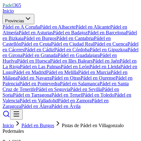
Padel
365
Inicio
Provincias
Pádel en A Coruña
Pádel en Albacete
Pádel en Alicante
Pádel en
Almería
Pádel en Asturias
Pádel en Badajoz
Pádel en Barcelona
Pádel
en Bizkaia
Pádel en Burgos
Pádel en Cantabria
Pádel en
Castellón
Pádel en Ceuta
Pádel en Ciudad Real
Pádel en Cuenca
Pádel
en Cáceres
Pádel en Cádiz
Pádel en Córdoba
Pádel en Gipuzkoa
Pádel
en Girona
Pádel en Granada
Pádel en Guadalajara
Pádel en
Huelva
Pádel en Huesca
Pádel en Illes Balears
Pádel en Jaén
Pádel en
La Rioja
Pádel en Las Palmas
Pádel en León
Pádel en Lleida
Pádel en
Lugo
Pádel en Madrid
Pádel en Melilla
Pádel en Murcia
Pádel en
Málaga
Pádel en Navarra
Pádel en Otras
Pádel en Ourense
Pádel en
Palencia
Pádel en Pontevedra
Pádel en Salamanca
Pádel en Santa
Cruz de Tenerife
Pádel en Segovia
Pádel en Sevilla
Pádel en
Soria
Pádel en Tarragona
Pádel en Teruel
Pádel en Toledo
Pádel en
Valencia
Pádel en Valladolid
Pádel en Zamora
Pádel en
Zaragoza
Pádel en Álava
Pádel en Ávila
Inicio
Pádel en Burgos
Pistas de Pádel en Villagonzalo
Pedernales