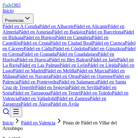
Padel
365
Inicio
Provincias
Pádel en A Coruña
Pádel en Albacete
Pádel en Alicante
Pádel en
Almería
Pádel en Asturias
Pádel en Badajoz
Pádel en Barcelona
Pádel
en Bizkaia
Pádel en Burgos
Pádel en Cantabria
Pádel en
Castellón
Pádel en Ceuta
Pádel en Ciudad Real
Pádel en Cuenca
Pádel
en Cáceres
Pádel en Cádiz
Pádel en Córdoba
Pádel en Gipuzkoa
Pádel
en Girona
Pádel en Granada
Pádel en Guadalajara
Pádel en
Huelva
Pádel en Huesca
Pádel en Illes Balears
Pádel en Jaén
Pádel en
La Rioja
Pádel en Las Palmas
Pádel en León
Pádel en Lleida
Pádel en
Lugo
Pádel en Madrid
Pádel en Melilla
Pádel en Murcia
Pádel en
Málaga
Pádel en Navarra
Pádel en Otras
Pádel en Ourense
Pádel en
Palencia
Pádel en Pontevedra
Pádel en Salamanca
Pádel en Santa
Cruz de Tenerife
Pádel en Segovia
Pádel en Sevilla
Pádel en
Soria
Pádel en Tarragona
Pádel en Teruel
Pádel en Toledo
Pádel en
Valencia
Pádel en Valladolid
Pádel en Zamora
Pádel en
Zaragoza
Pádel en Álava
Pádel en Ávila
Inicio
Pádel en Valencia
Pistas de Pádel en Villar del
Arzobispo