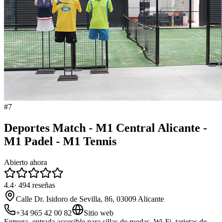
#
7
Deportes Match - M1 Central Alicante -
M1 Padel - M1 Tennis
Abierto ahora
4.4
·
494
reseñas
Calle Dr. Isidoro de Sevilla, 86, 03009 Alicante
+34 965 42 00 82
Sitio web
Entrega, entrada accesible para sillas de ruedas, Wi-Fi, tarjetas de