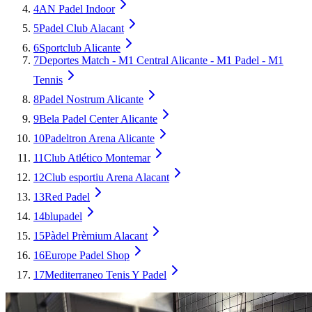
4
AN Padel Indoor
5
Padel Club Alacant
6
Sportclub Alicante
7
Deportes Match - M1 Central Alicante - M1 Padel - M1
Tennis
8
Padel Nostrum Alicante
9
Bela Padel Center Alicante
10
Padeltron Arena Alicante
11
Club Atlético Montemar
12
Club esportiu Arena Alacant
13
Red Padel
14
blupadel
15
Pàdel Prèmium Alacant
16
Europe Padel Shop
17
Mediterraneo Tenis Y Padel