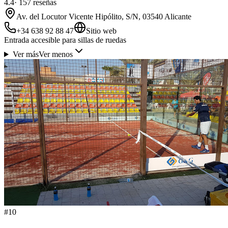
4.4
·
157
reseñas
Av. del Locutor Vicente Hipólito, S/N, 03540 Alicante
+34 638 92 88 47
Sitio web
Entrada accesible para sillas de ruedas
Ver más
Ver menos
#
10