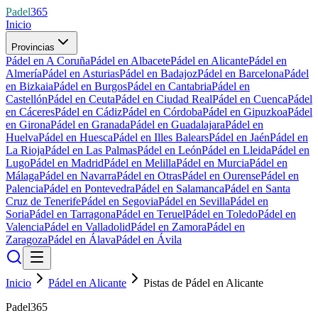
Padel
365
Inicio
Provincias
Pádel en A Coruña
Pádel en Albacete
Pádel en Alicante
Pádel en
Almería
Pádel en Asturias
Pádel en Badajoz
Pádel en Barcelona
Pádel
en Bizkaia
Pádel en Burgos
Pádel en Cantabria
Pádel en
Castellón
Pádel en Ceuta
Pádel en Ciudad Real
Pádel en Cuenca
Pádel
en Cáceres
Pádel en Cádiz
Pádel en Córdoba
Pádel en Gipuzkoa
Pádel
en Girona
Pádel en Granada
Pádel en Guadalajara
Pádel en
Huelva
Pádel en Huesca
Pádel en Illes Balears
Pádel en Jaén
Pádel en
La Rioja
Pádel en Las Palmas
Pádel en León
Pádel en Lleida
Pádel en
Lugo
Pádel en Madrid
Pádel en Melilla
Pádel en Murcia
Pádel en
Málaga
Pádel en Navarra
Pádel en Otras
Pádel en Ourense
Pádel en
Palencia
Pádel en Pontevedra
Pádel en Salamanca
Pádel en Santa
Cruz de Tenerife
Pádel en Segovia
Pádel en Sevilla
Pádel en
Soria
Pádel en Tarragona
Pádel en Teruel
Pádel en Toledo
Pádel en
Valencia
Pádel en Valladolid
Pádel en Zamora
Pádel en
Zaragoza
Pádel en Álava
Pádel en Ávila
Inicio
Pádel en Alicante
Pistas de Pádel en Alicante
Padel365