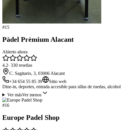
#
15
Pàdel Prèmium Alacant
Abierto ahora
4.2
·
330
reseñas
C. Sagitario, 3, 03006 Alacant
+34 654 55 85 39
Sitio web
Dine-in, deportes, entrada accesible para sillas de ruedas, alcohol
Ver más
Ver menos
#
16
Europe Padel Shop