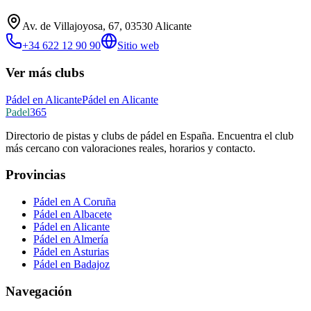
Av. de Villajoyosa, 67, 03530 Alicante
+34 622 12 90 90
Sitio web
Ver más clubs
Pádel en
Alicante
Pádel en
Alicante
Padel
365
Directorio de pistas y clubs de pádel en España. Encuentra el club
más cercano con valoraciones reales, horarios y contacto.
Provincias
Pádel en A Coruña
Pádel en Albacete
Pádel en Alicante
Pádel en Almería
Pádel en Asturias
Pádel en Badajoz
Navegación