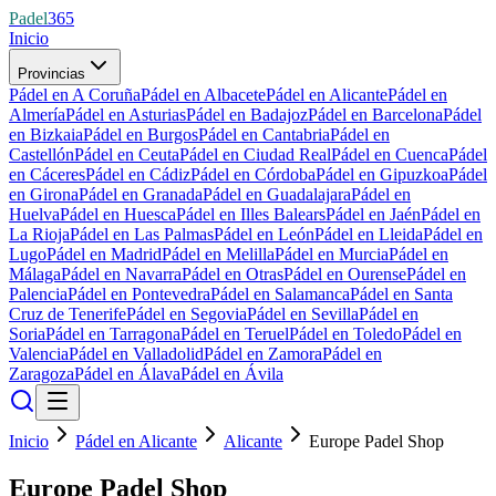
Padel
365
Inicio
Provincias
Pádel en A Coruña
Pádel en Albacete
Pádel en Alicante
Pádel en
Almería
Pádel en Asturias
Pádel en Badajoz
Pádel en Barcelona
Pádel
en Bizkaia
Pádel en Burgos
Pádel en Cantabria
Pádel en
Castellón
Pádel en Ceuta
Pádel en Ciudad Real
Pádel en Cuenca
Pádel
en Cáceres
Pádel en Cádiz
Pádel en Córdoba
Pádel en Gipuzkoa
Pádel
en Girona
Pádel en Granada
Pádel en Guadalajara
Pádel en
Huelva
Pádel en Huesca
Pádel en Illes Balears
Pádel en Jaén
Pádel en
La Rioja
Pádel en Las Palmas
Pádel en León
Pádel en Lleida
Pádel en
Lugo
Pádel en Madrid
Pádel en Melilla
Pádel en Murcia
Pádel en
Málaga
Pádel en Navarra
Pádel en Otras
Pádel en Ourense
Pádel en
Palencia
Pádel en Pontevedra
Pádel en Salamanca
Pádel en Santa
Cruz de Tenerife
Pádel en Segovia
Pádel en Sevilla
Pádel en
Soria
Pádel en Tarragona
Pádel en Teruel
Pádel en Toledo
Pádel en
Valencia
Pádel en Valladolid
Pádel en Zamora
Pádel en
Zaragoza
Pádel en Álava
Pádel en Ávila
Inicio
Pádel en
Alicante
Alicante
Europe Padel Shop
Europe Padel Shop